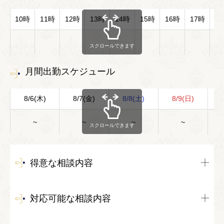
10時
11時
12時
13時
14時
15時
16時
17時
1
スクロールできます
月間出勤スケジュール
8/6(木)
8/7(金)
8/8(土)
8/9(日)
8
~
~
~
~
スクロールできます
得意な相談内容
対応可能な相談内容